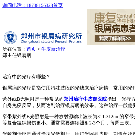
询问电话：18738156323
首页
所在位置：
首页
>
牛皮癣治疗
郑主任银屑病
治疗中的光疗有哪些？
银屑病的光疗是指使用特殊波段的光线来治疗病情。常用的光
紫外线B光照射是一种常见的
郑州治疗牛皮癣医院
指出，光疗方
自身免疫反应，从而达到治疗银屑病的效果。这种治疗一般需要
窄带紫外线B光照射是一种放射源输出波长为311-312nm
等复合组织损伤更小。通常需要连续照射2-3个月，每周三次。
光致剂治疗是通过涂抹光敏剂后，用灯光照射皮肤，刺激药物