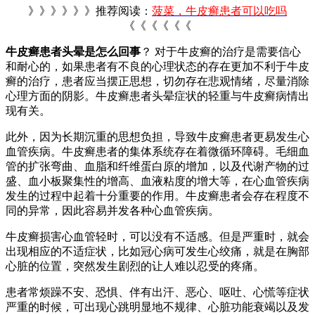
》》》》》》推荐阅读：
菠菜，牛皮癣患者可以吃吗
《《《《《《
牛皮癣患者头晕是怎么回事
？ 对于牛皮癣的治疗是需要信心
和耐心的，如果患者有不良的心理状态的存在更加不利于牛皮
癣的治疗，患者应当摆正思想，切勿存在悲观情绪，尽量消除
心理方面的阴影。牛皮癣患者头晕症状的轻重与牛皮癣病情出
现有关。
此外，因为长期沉重的思想负担，导致牛皮癣患者更易发生心
血管疾病。牛皮癣患者的集体系统存在着微循环障碍。毛细血
管的扩张弯曲、血脂和纤维蛋白原的增加，以及代谢产物的过
盛、血小板聚集性的增高、血液粘度的增大等，在心血管疾病
发生的过程中起着十分重要的作用。牛皮癣患者会存在程度不
同的异常，因此容易并发各种心血管疾病。
牛皮癣损害心血管轻时，可以没有不适感。但是严重时，就会
出现相应的不适症状，比如冠心病可发生心绞痛，就是在胸部
心脏的位置，突然发生剧烈的让人难以忍受的疼痛。
患者常烦躁不安、恐惧、伴有出汗、恶心、呕吐、心慌等症状
严重的时候，可出现心跳明显地不规律、心脏功能衰竭以及发